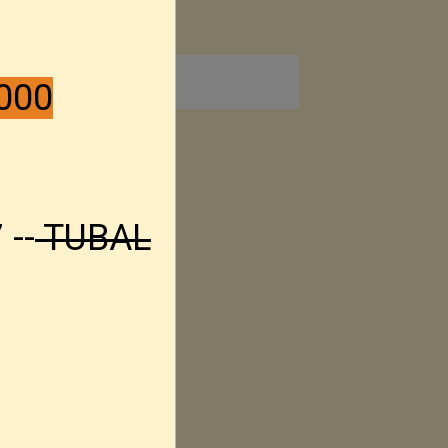
 1
 TTC
000
roduit :
Neuf
 :
Magpul
 --
TUBAL