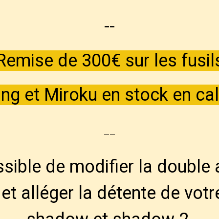
--
Remise de 300€ sur les fusil
ng et Miroku en stock en cal
--
ossible de modifier la double 
et alléger la détente de votr