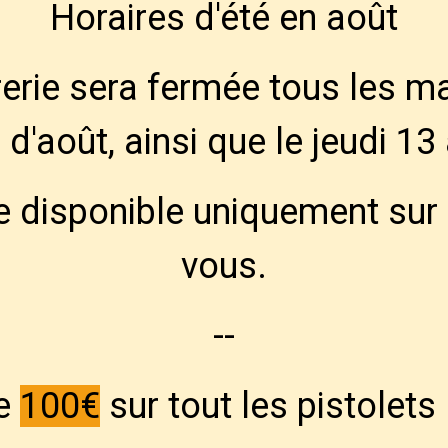
Horaires d'été en août
de de paiement :
Bancontact -- Visa -- Mastercard
-- C
erie sera fermée tous les m
ratuitement à la Défence Active des Amateurs d'Armes
d'août, ainsi que le jeudi 13
d - Contact & Horaires
Clubs de Tir et Activi
e disponible uniquement sur
gislation & documents
Catalogue par type d'
vous.
cueil
Catalogue
Accessoires divers
Magpul
Quick de
--
Q
de
100€
sur tout les pistolet
attache r