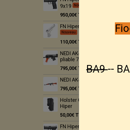
9x19
Nouveau
950,00€
TTC
Fio
FN Hiper Hausse LPA
Nouveau
110,00€
TTC
NEDI AK47S crosse
pliable 7.62x39
BA9
-- BA
795,00€
TTC
NEDI AK47 7.62x39
795,00€
TTC
Holster Ghost pour FN
Hiper
50,00€
TTC
FN Hiper BLK 9x19