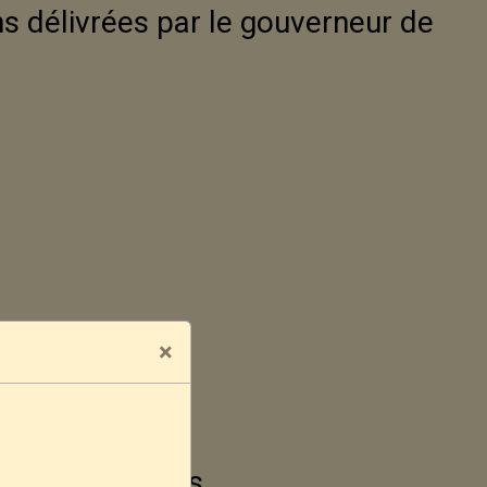
s délivrées par le gouverneur de
×
s
 mineurs d'âges.