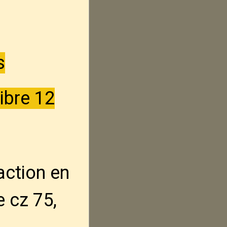
s
ibre 12
action en
e cz 75,