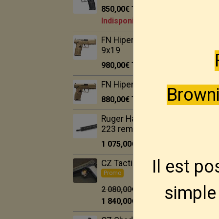
850,00€
TTC
Indisponible
FN Hiper MRD FDE
9x19
980,00€
TTC
FN Hiper FDE 9x19
Browni
880,00€
TTC
Ruger Harrier 16.1" --
223 rem
1 075,00€
TTC
Il est p
CZ Tactical Sport 2.
Promo
simple 
2 080,00€
1 840,00€
TTC