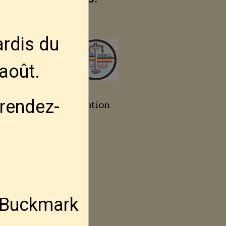
ash
ardis
du
---
Site web DAAA
 août
.
tés
Service & Prestation
 rendez-
armes
tachable " QD"
QDM
DM
s Buckmark
apide pour bretelle