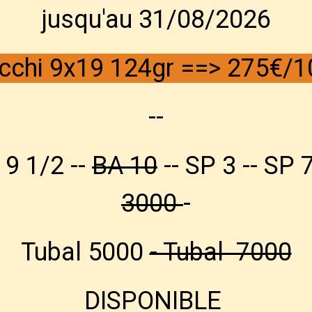
jusqu'au 31/08/2026
En stock :
50,00€
cchi 9x19 124gr ==>
275€/1
État du p
--
Fabricant
 9 1/2 --
BA 10
-- SP 3 -- SP 7
3000
-
Partager
Facebook
X
Email
Tubal 5000
- Tubal 7000
DISPONIBLE