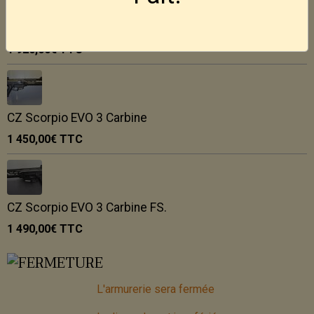
CZ Shadow 2 OR.
1 920,00€
TTC
CZ Scorpio EVO 3 Carbine
1 450,00€
TTC
CZ Scorpio EVO 3 Carbine FS.
1 490,00€
TTC
L'armurerie sera fermée