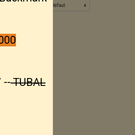
Ordre
000
 --
TUBAL