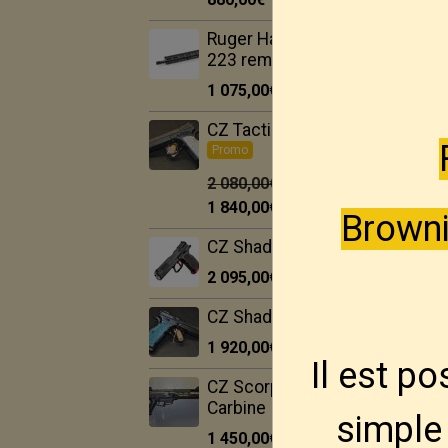
Ruger Harrier 16.1" --
223 rem
1 075,00€
TTC
CZ Tactical Sport 2.
Promo
2 080,00€
1 840,00€
TTC
Browni
CZ Shadow 2 target 5"
2 095,00€
TTC
CZ Shadow 2 OR.
1 920,00€
TTC
Il est p
CZ Scorpio EVO 3
Carbine
simple 
1 450,00€
TTC