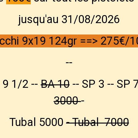
jusqu'au 31/08/2026
cchi 9x19 124gr ==>
275€/1
--
 9 1/2 --
BA 10
-- SP 3 -- SP 7
3000
-
Tubal 5000
- Tubal 7000