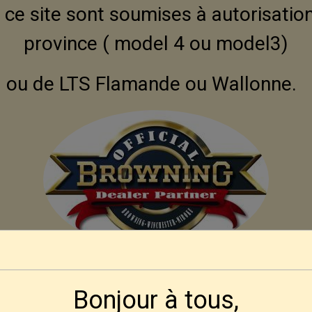
ce site sont soumises à autorisation
province ( model 4 ou model3)
ou de LTS Flamande ou Wallonne.
Modalités d'obtention pour nos amis Françai
Bonjour à tous,
 se fera par correspondance, ni aux