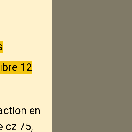
s
ibre 12
action en
e cz 75,