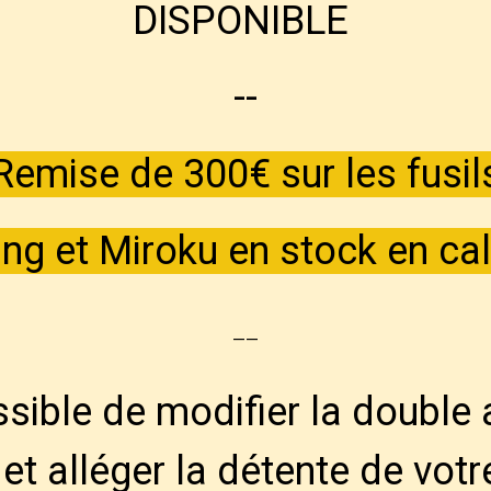
DISPONIBLE
--
Remise de 300€ sur les fusil
ng et Miroku en stock en cal
--
ossible de modifier la double 
et alléger la détente de votr