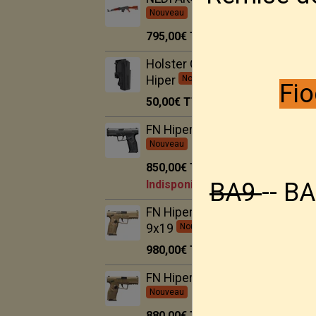
Nouveau
795,00€
TTC
Holster Ghost pour FN
Hiper
Nouveau
Fio
50,00€
TTC
FN Hiper BLK 9x19
Nouveau
850,00€
TTC
BA9
-- BA
Indisponible
FN Hiper MRD FDE
9x19
Nouveau
980,00€
TTC
FN Hiper FDE 9x19
Nouveau
880,00€
TTC