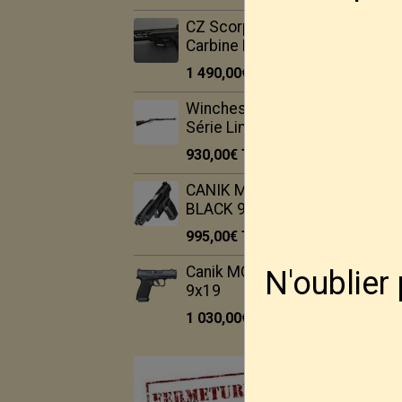
CZ Scorpio EVO 3
Carbine FS.
1 490,00€
TTC
Winchester Ranger
Série Limité 22Lr
930,00€
TTC
CANIK METE SFX PRO
BLACK 9X19
995,00€
TTC
Canik MC9 Prime -
N'oublier
9x19
1 030,00€
TTC