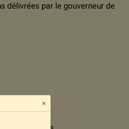
s délivrées par le gouverneur de
×
s
 mineurs d'âges.