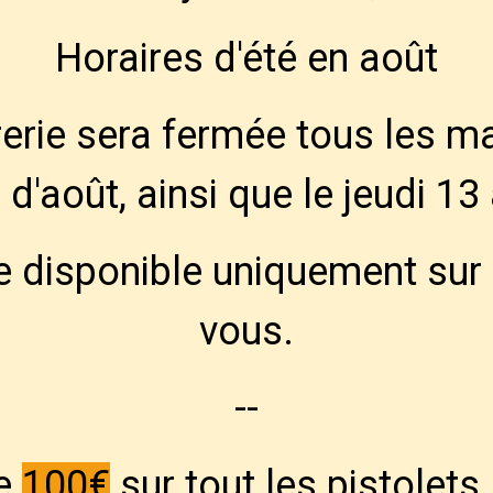
Horaires d'été en août
de de paiement :
Bancontact -- Visa -- Mastercard
-- C
erie sera fermée tous les m
ratuitement à la Défence Active des Amateurs d'Armes
d'août, ainsi que le jeudi 13
d - Contact & Horaires
Clubs de Tir et Activi
e disponible uniquement sur
gislation & documents
Catalogue par type d'
vous.
cueil
Catalogue
Armes neuves
Armes longues
Répét
Remington
--
de
100€
sur tout les pistolet