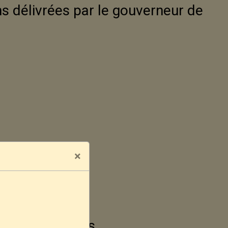
s délivrées par le gouverneur de
×
s
 mineurs d'âges.