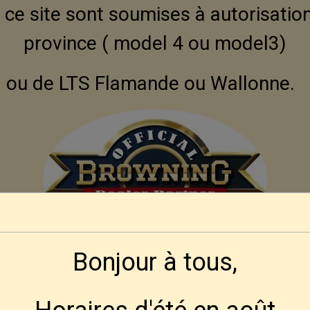
ce site sont soumises à autorisation
province ( model 4 ou model3)
ou de LTS Flamande ou Wallonne.
Bonjour à tous,
Modalités d'obtention pour nos amis Françai
 se fera par correspondance, ni aux