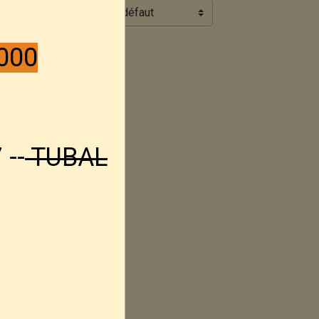
Ordre
000
 --
TUBAL