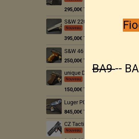
295,00€
TTC
Fio
S&W 2206 -- 22Lr
Nouveau
395,00€
TTC
S&W 46 -- 22Lr
Nouveau
250,00€
TTC
BA9
-- BA
unique D3 -- 22Lr
Nouveau
150,00€
TTC
Luger P08
Nouveau
845,00€
TTC
CZ Tactical Sport 3
Nouveau