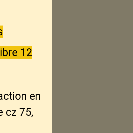
s
ibre 12
action en
e cz 75,