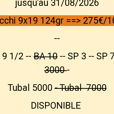
jusqu'au 31/08/2026
cchi 9x19 124gr ==>
275€/1
--
 9 1/2 --
BA 10
-- SP 3 -- SP 7
3000
-
Tubal 5000
- Tubal 7000
DISPONIBLE