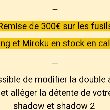
--
Remise de 300€ sur les fusil
ng et Miroku en stock en cal
--
ossible de modifier la double 
et alléger la détente de votr
shadow et shadow 2