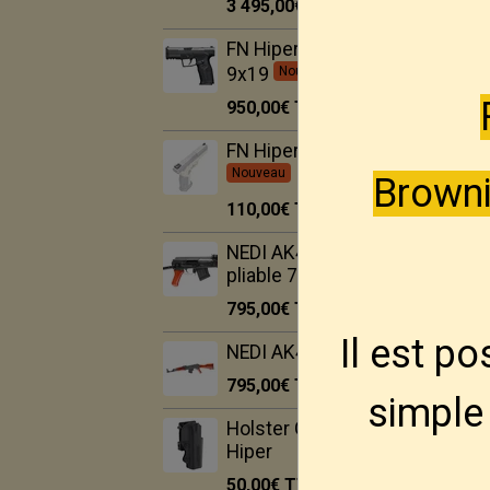
3 495,00€
TTC
FN Hiper MRD BLK
9x19
Nouveau
950,00€
TTC
FN Hiper Hausse LPA
Nouveau
Browni
110,00€
TTC
NEDI AK47S crosse
pliable 7.62x39
795,00€
TTC
Il est p
NEDI AK47 7.62x39
795,00€
TTC
simple 
Holster Ghost pour FN
Hiper
50,00€
TTC