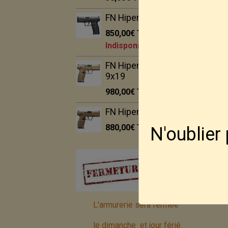
FN Hiper BLK 9x19
850,00€
TTC
Indisponible
FN Hiper MRD FDE
9x19
980,00€
TTC
FN Hiper FDE 9x19
880,00€
TTC
N'oublier
L'armurerie sera fermée
le dimanche et jour férié