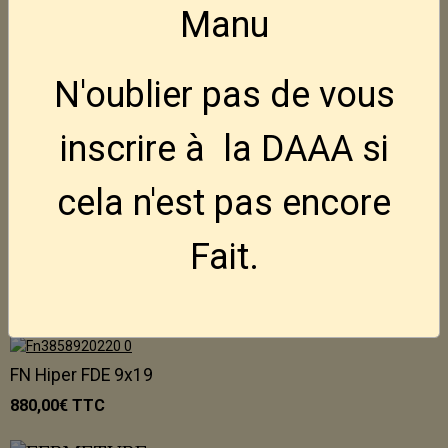
795,00€
TTC
Manu
Holster Ghost pour FN Hiper
N'oublier pas de vous
50,00€
TTC
inscrire à la DAAA si
FN Hiper BLK 9x19
cela n'est pas encore
850,00€
TTC
Indisponible
Fait.
FN Hiper MRD FDE 9x19
980,00€
TTC
FN Hiper FDE 9x19
880,00€
TTC