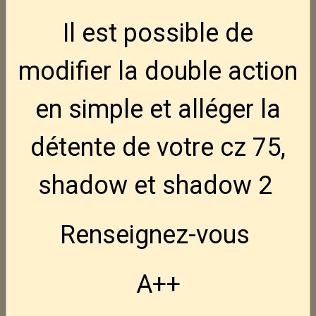
CZ Tactical Sport 3
Nouveau
Il est possible de
3 495,00€
TTC
modifier la double action
FN Hiper MRD BLK 9x19
Nouveau
en simple et alléger la
950,00€
TTC
détente de votre cz 75,
FN Hiper Hausse LPA
Nouveau
shadow et shadow 2
110,00€
TTC
Renseignez-vous
NEDI AK47S crosse pliable 7.62x39
795,00€
TTC
A++
NEDI AK47 7.62x39