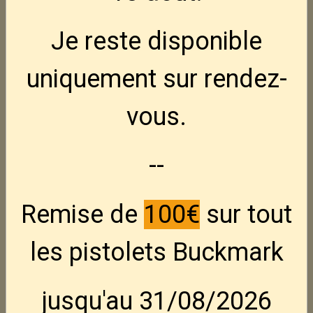
Je reste disponible
uniquement sur rendez-
vous.
--
Remise de
100€
sur tout
Pieper bayard 22Lr
les pistolets Buckmark
carabine 22Lr -- 22LR Mono coup
jusqu'au 31/08/2026
En stock : 1