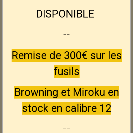
DISPONIBLE
S&W 2206 -- 22Lr
Nouveau
395,00€
TTC
--
S&W 46 -- 22Lr
Nouveau
Remise de 300€ sur les
250,00€
TTC
fusils
unique D3 -- 22Lr
Nouveau
150,00€
TTC
Browning et Miroku en
stock en calibre 12
Luger P08
Nouveau
845,00€
TTC
--