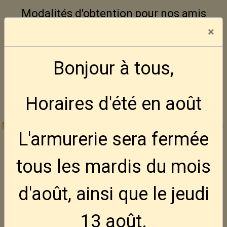
Modalités d'obtention pour nos amis
Français
×
Aucune vente ne se fera par
Bonjour à tous,
correspondance, ni aux mineurs
d'âges.
Horaires d'été en août
Mode de paiement :
Bancontact -- Visa -- Mastercard
--
L'armurerie sera fermée
Cash
tous les mardis
du mois
Inscrivez vous gratuitement à la Défence
d'août, ainsi que le jeudi
Active des Amateurs d'Armes
---
Site web DAAA
13 août
.