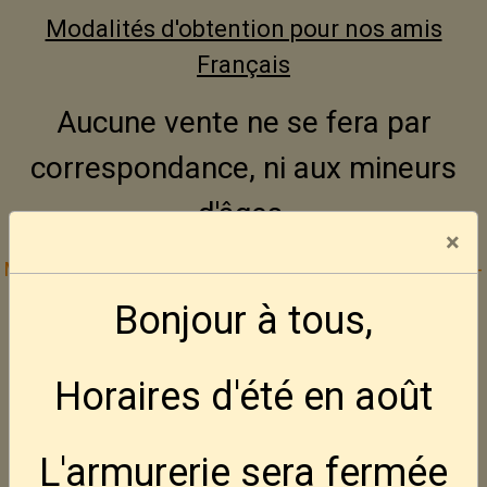
Modalités d'obtention pour nos amis
Français
Aucune vente ne se fera par
correspondance, ni aux mineurs
d'âges.
×
Mode de paiement :
Bancontact -- Visa -- Mastercard
--
Cash
Bonjour à tous,
Inscrivez vous gratuitement à la Défence
Horaires d'été en août
Active des Amateurs d'Armes
---
Site web DAAA
L'armurerie sera fermée