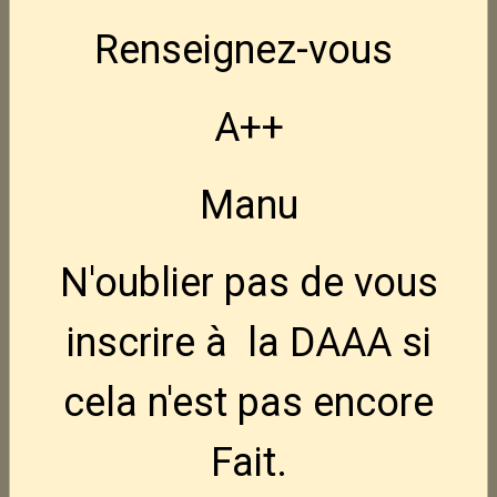
Renseignez-vous
CZ Shadow 2 OR.
1 920,00€
TTC
A++
Manu
CZ Scorpio EVO 3 Carbine
1 450,00€
TTC
N'oublier pas de vous
inscrire à la DAAA si
CZ Scorpio EVO 3 Carbine FS.
cela n'est pas encore
1 490,00€
TTC
Fait.
Winchester Ranger Série Limité 22Lr