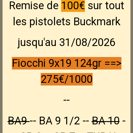
TOZ 8-01
Remise de
100€
sur tout
les pistolets Buckmark
carabine russe mono coup -- canon lourd
En stock : 1
jusqu'au 31/08/2026
285,00€ TTC
Fiocchi 9x19 124gr ==>
État du produit :
Occasion
Fabricant :
TOZ
275€/1000
Partager
Facebook
X
Email
--
nouveaux produits
BA9
-- BA 9 1/2 --
BA 10
-
Nouveau