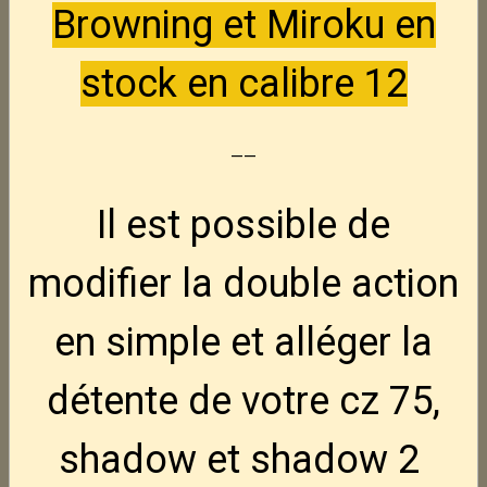
Browning et Miroku en
FN Hiper FDE 9x19
Nouveau
stock en calibre 12
880,00€
TTC
--
Ruger Harrier 16.1" -- 223 rem
1 075,00€
TTC
Il est possible de
modifier la double action
CZ Tactical Sport 2.
Promo
en simple et alléger la
2 080,00€
1 840,00€
TTC
détente de votre cz 75,
CZ Shadow 2 target 5"
shadow et shadow 2
2 095,00€
TTC