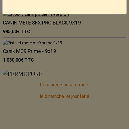
930,00€
TTC
CANIK METE SFX PRO BLACK 9X19
995,00€
TTC
Canik MC9 Prime - 9x19
1 030,00€
TTC
L'armurerie sera fermée
le dimanche et jour férié