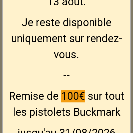
13 août
.
Je reste disponible
uniquement sur rendez-
vous.
--
Marlin 75C
Remise de
100€
sur tout
les pistolets Buckmark
Petite carabine 22Lr semi-auto -- chargement
tubulaire -- Bon état