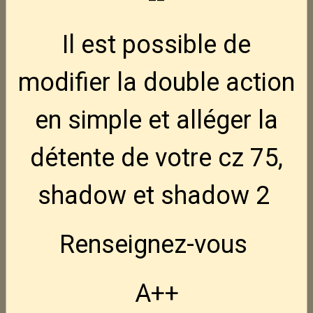
Il est possible de
CZ Tactical Sport 3
Nouveau
3 495,00€
TTC
modifier la double action
FN Hiper MRD BLK 9x19
Nouveau
en simple et alléger la
950,00€
TTC
détente de votre cz 75,
FN Hiper Hausse LPA
Nouveau
shadow et shadow 2
110,00€
TTC
Renseignez-vous
NEDI AK47S crosse pliable 7.62x39
795,00€
TTC
A++