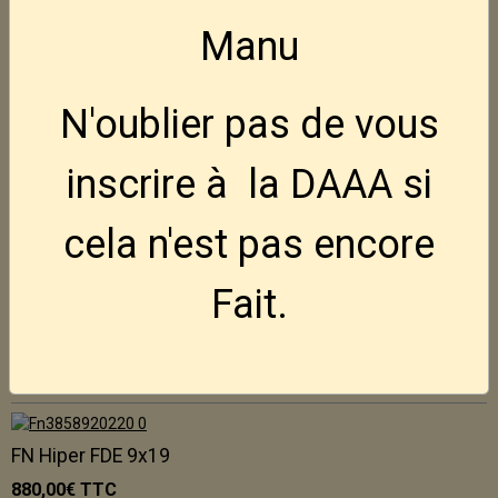
NEDI AK47 7.62x39
Manu
795,00€
TTC
N'oublier pas de vous
Holster Ghost pour FN Hiper
50,00€
TTC
inscrire à la DAAA si
cela n'est pas encore
FN Hiper BLK 9x19
850,00€
TTC
Indisponible
Fait.
FN Hiper MRD FDE 9x19
980,00€
TTC
FN Hiper FDE 9x19
880,00€
TTC