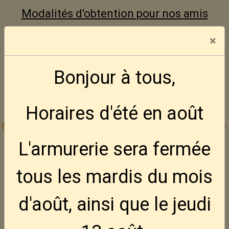
Modalités d'obtention pour nos amis
Français
×
Aucune vente ne se fera par
Bonjour à tous,
correspondance, ni aux mineurs
d'âges.
Horaires d'été en août
Mode de paiement :
Bancontact -- Visa -- Mastercard
--
Cash
L'armurerie sera fermée
tous les mardis
du mois
Inscrivez vous gratuitement à la Défence
d'août, ainsi que le jeudi
Active des Amateurs d'Armes
---
Site web DAAA