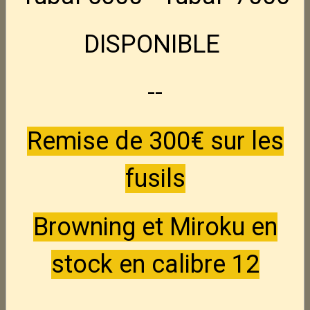
295,00€
TTC
DISPONIBLE
S&W 2206 -- 22Lr
Nouveau
--
395,00€
TTC
Remise de 300€ sur les
S&W 46 -- 22Lr
Nouveau
250,00€
TTC
fusils
unique D3 -- 22Lr
Nouveau
Browning et Miroku en
150,00€
TTC
stock en calibre 12
Luger P08
Nouveau
--
845,00€
TTC