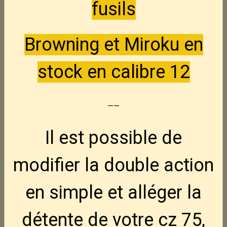
fusils
S&W 2206 -- 22Lr
Nouveau
Browning et Miroku en
395,00€
TTC
stock en calibre 12
S&W 46 -- 22Lr
Nouveau
--
250,00€
TTC
Il est possible de
unique D3 -- 22Lr
Nouveau
150,00€
TTC
modifier la double action
en simple et alléger la
Luger P08
Nouveau
845,00€
TTC
détente de votre cz 75,