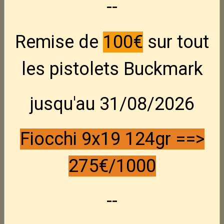
--
Remise de
100€
sur tout
les pistolets Buckmark
jusqu'au 31/08/2026
Chargeur Sabatti 223
Fiocchi 9x19 124gr ==>
REM -- 7 coups
275€/1000
Chargeur 7 coups pour sabatti urban sniper, rover en calibre 223
REM
--
En stock : 1