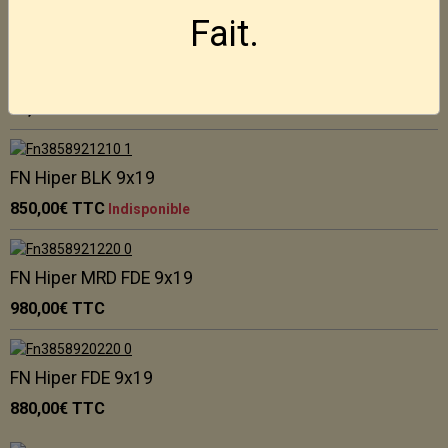
795,00€
TTC
Fait.
Holster Ghost pour FN Hiper
50,00€
TTC
FN Hiper BLK 9x19
850,00€
TTC
Indisponible
FN Hiper MRD FDE 9x19
980,00€
TTC
FN Hiper FDE 9x19
880,00€
TTC