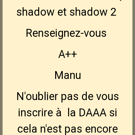
CZ Tactical Sport 3
Nouveau
shadow et shadow 2
3 495,00€
TTC
Renseignez-vous
FN Hiper MRD BLK 9x19
Nouveau
950,00€
TTC
A++
FN Hiper Hausse LPA
Nouveau
Manu
110,00€
TTC
N'oublier pas de vous
NEDI AK47S crosse pliable 7.62x39
795,00€
TTC
inscrire à la DAAA si
cela n'est pas encore
NEDI AK47 7.62x39