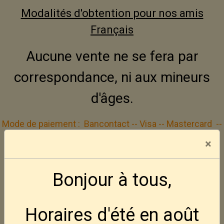
Modalités d'obtention pour nos amis
Français
Aucune vente ne se fera par
correspondance, ni aux mineurs
d'âges.
Mode de paiement :
Bancontact -- Visa -- Mastercard
--
Cash
×
Inscrivez vous gratuitement à la Défence
Bonjour à tous,
Active des Amateurs d'Armes
---
Site web DAAA
Horaires d'été en août