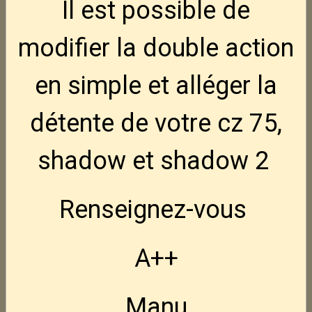
Il est possible de
2 080,00€
1 840,00€
TTC
modifier la double action
CZ Shadow 2 target 5"
2 095,00€
TTC
en simple et alléger la
détente de votre cz 75,
CZ Shadow 2 OR.
shadow et shadow 2
1 920,00€
TTC
Renseignez-vous
CZ Scorpio EVO 3 Carbine
A++
1 450,00€
TTC
Manu