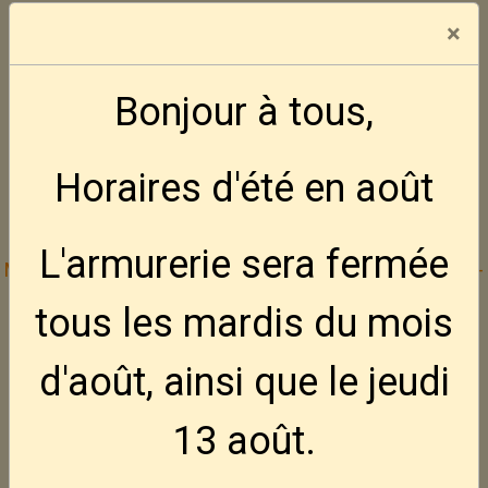
Modalités d'obtention pour nos amis
×
Français
Bonjour à tous,
Aucune vente ne se fera par
correspondance, ni aux mineurs
Horaires d'été en août
d'âges.
L'armurerie sera fermée
Mode de paiement :
Bancontact -- Visa -- Mastercard
--
Cash
tous les mardis
du mois
d'août, ainsi que le jeudi
Inscrivez vous gratuitement à la Défence
13 août
.
Active des Amateurs d'Armes
---
Site web DAAA