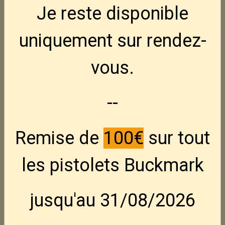
Je reste disponible
uniquement sur rendez-
vous.
Chargeurs US M1 dans
--
leur emballage d'origine
Remise de
100€
sur tout
30€ la piéce
En stock : 1
les pistolets Buckmark
30,00€ TTC
jusqu'au 31/08/2026