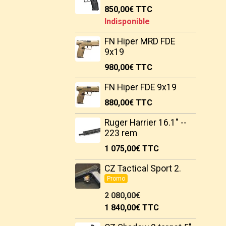
850,00€
TTC
Indisponible
FN Hiper MRD FDE
9x19
980,00€
TTC
FN Hiper FDE 9x19
880,00€
TTC
Ruger Harrier 16.1" --
223 rem
1 075,00€
TTC
CZ Tactical Sport 2.
Promo
2 080,00€
1 840,00€
TTC