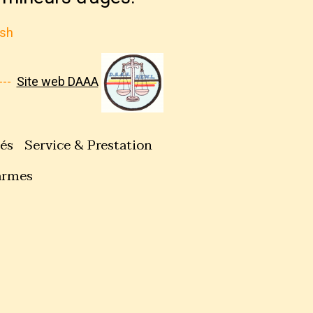
ash
---
Site web DAAA
tés
Service & Prestation
armes