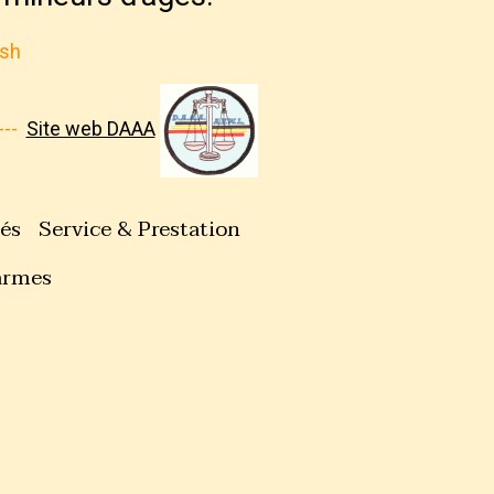
ash
---
Site web DAAA
tés
Service & Prestation
armes