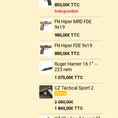
850,00€
TTC
Indisponible
FN Hiper MRD FDE
9x19
980,00€
TTC
FN Hiper FDE 9x19
880,00€
TTC
Ruger Harrier 16.1" --
223 rem
1 075,00€
TTC
CZ Tactical Sport 2.
Promo
2 080,00€
1 840,00€
TTC