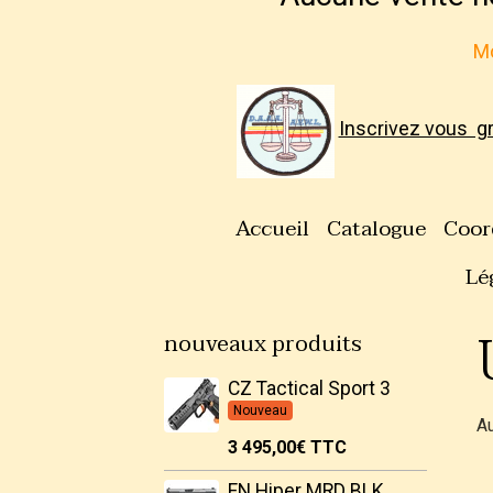
Mo
Inscrivez vous g
Accueil
Catalogue
Coor
Lé
nouveaux produits
CZ Tactical Sport 3
Nouveau
Au
3 495,00€
TTC
FN Hiper MRD BLK