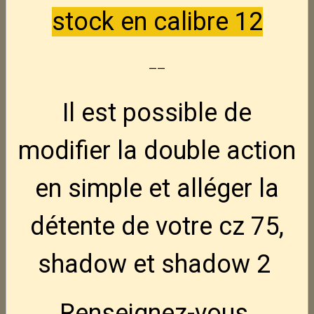
stock en calibre 12
unique D3 -- 22Lr
Nouveau
--
150,00€
TTC
Luger P08
Nouveau
Il est possible de
845,00€
TTC
modifier la double action
CZ Tactical Sport 3
Nouveau
en simple et alléger la
3 495,00€
TTC
détente de votre cz 75,
FN Hiper MRD BLK 9x19
Nouveau
shadow et shadow 2
950,00€
TTC
Renseignez-vous