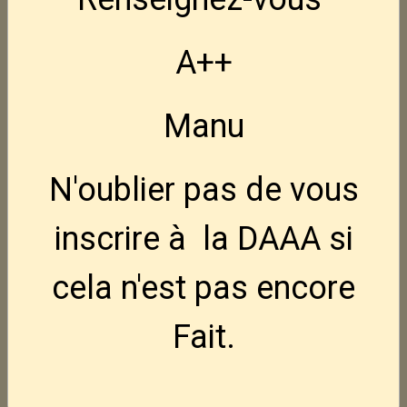
FN Hiper Hausse LPA
Nouveau
110,00€
TTC
A++
NEDI AK47S crosse pliable 7.62x39
Manu
795,00€
TTC
N'oublier pas de vous
NEDI AK47 7.62x39
795,00€
TTC
inscrire à la DAAA si
Holster Ghost pour FN Hiper
cela n'est pas encore
50,00€
TTC
Fait.
FN Hiper BLK 9x19
850,00€
TTC
Indisponible