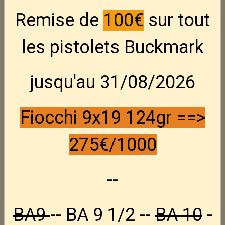
Remise de
100€
sur tout
les pistolets Buckmark
jusqu'au 31/08/2026
Hausse pour P09 &
Fiocchi 9x19 124gr ==>
Shadow
275€/1000
Hauuse réglable pour Pistolet CZ P09 Kadet , Shadow & Shadow 2
En stock : 1
--
90,00€ TTC
BA9
-- BA 9 1/2 --
BA 10
-
État du produit :
Neuf