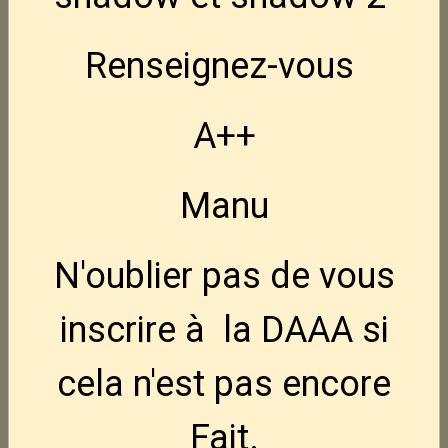
FN Hiper MRD BLK 9x19
Nouveau
Renseignez-vous
950,00€
TTC
A++
FN Hiper Hausse LPA
Nouveau
110,00€
TTC
Manu
NEDI AK47S crosse pliable 7.62x39
N'oublier pas de vous
795,00€
TTC
inscrire à la DAAA si
NEDI AK47 7.62x39
795,00€
TTC
cela n'est pas encore
Fait.
Holster Ghost pour FN Hiper