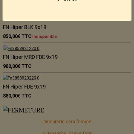
50,00€
TTC
FN Hiper BLK 9x19
850,00€
TTC
Indisponible
FN Hiper MRD FDE 9x19
980,00€
TTC
FN Hiper FDE 9x19
880,00€
TTC
L'armurerie sera fermée
le dimanche et jour férié