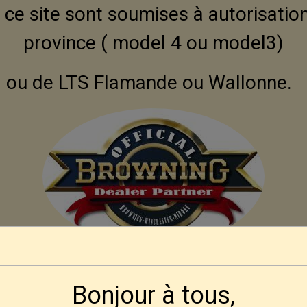
ce site sont soumises à autorisation
province ( model 4 ou model3)
ou de LTS Flamande ou Wallonne.
Modalités d'obtention pour nos amis Françai
Bonjour à tous,
 se fera par correspondance, ni aux