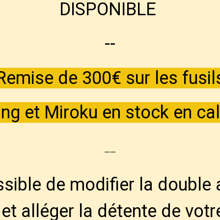
DISPONIBLE
--
Remise de 300€ sur les fusil
ng et Miroku en stock en cal
--
ossible de modifier la double 
et alléger la détente de votr