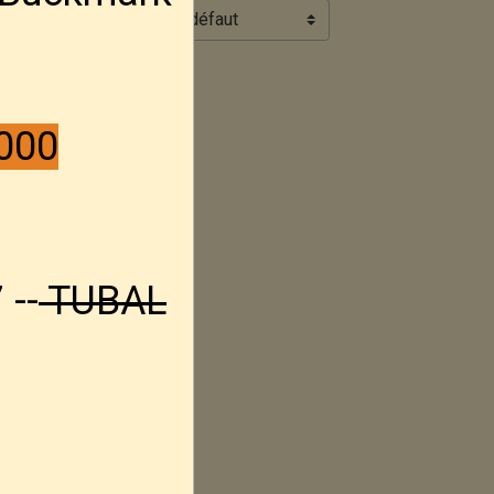
Ordre
000
 --
TUBAL
picatinny
 HK SL8.
erieur pour HK
-- 7 slot
00€
TTC
étails