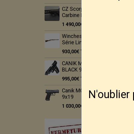
CZ Scorpio EVO 3
Carbine FS.
1 490,00€
TTC
Winchester Ranger
Série Limité 22Lr
930,00€
TTC
CANIK METE SFX PRO
BLACK 9X19
995,00€
TTC
Canik MC9 Prime -
N'oublier
9x19
1 030,00€
TTC