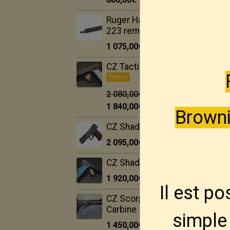
Ruger Harrier 16.1" --
223 rem
1 075,00€
TTC
CZ Tactical Sport 2.
Promo
2 080,00€
1 840,00€
TTC
Browni
CZ Shadow 2 target 5"
2 095,00€
TTC
CZ Shadow 2 OR.
1 920,00€
TTC
Il est p
CZ Scorpio EVO 3
Carbine
simple 
1 450,00€
TTC