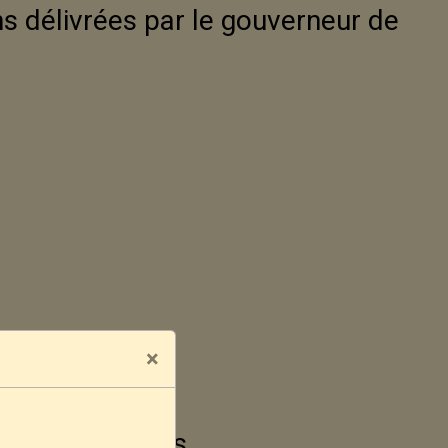
s délivrées par le gouverneur de
×
s
 mineurs d'âges.