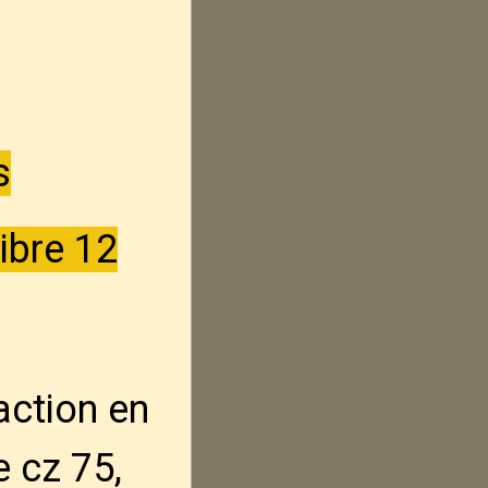
s
ibre 12
action en
e cz 75,