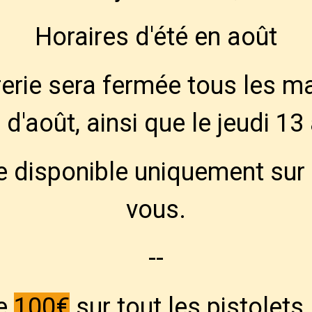
Horaires d'été en août
de de paiement :
Bancontact -- Visa -- Mastercard
-- C
erie sera fermée tous les m
ratuitement à la Défence Active des Amateurs d'Armes
d'août, ainsi que le jeudi 13
d - Contact & Horaires
Clubs de Tir et Activi
e disponible uniquement sur
gislation & documents
Catalogue par type d'
vous.
cueil
Catalogue
Optiques, montages, hausse et mire
Mo
HK
--
de
100€
sur tout les pistolet