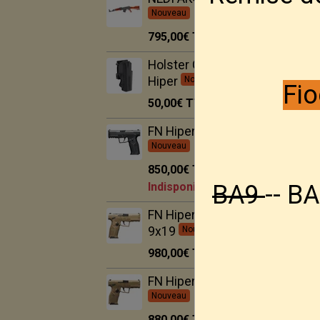
Nouveau
795,00€
TTC
Holster Ghost pour FN
Hiper
Nouveau
Fio
50,00€
TTC
FN Hiper BLK 9x19
Nouveau
850,00€
TTC
BA9
-- BA
Indisponible
FN Hiper MRD FDE
9x19
Nouveau
980,00€
TTC
FN Hiper FDE 9x19
Nouveau
880,00€
TTC