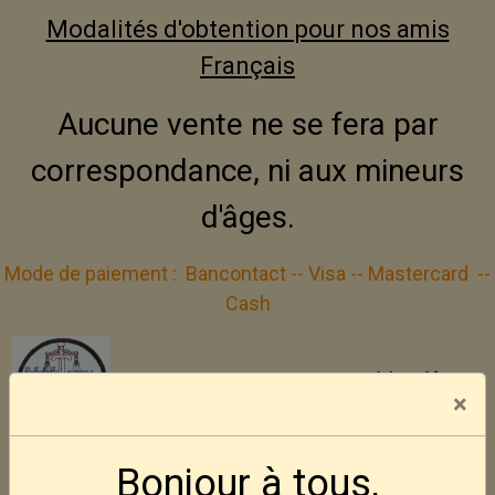
Modalités d'obtention pour nos amis
Français
Aucune vente ne se fera par
correspondance, ni aux mineurs
d'âges.
Mode de paiement :
Bancontact -- Visa -- Mastercard
--
Cash
Inscrivez vous gratuitement à la Défence
×
Active des Amateurs d'Armes
---
Site web DAAA
Bonjour à tous,