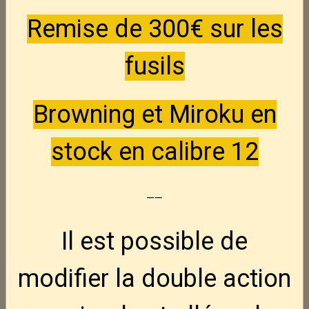
S&W 686 -- 6"
Nouveau
Remise de 300€ sur les
695,00€
TTC
fusils
Star 30M -- 9x19
Nouveau
295,00€
TTC
Browning et Miroku en
stock en calibre 12
S&W 2206 -- 22Lr
Nouveau
395,00€
TTC
--
S&W 46 -- 22Lr
Nouveau
Il est possible de
250,00€
TTC
modifier la double action
unique D3 -- 22Lr
Nouveau