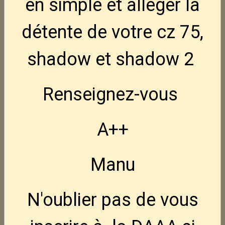
en simple et alléger la
150,00€
TTC
détente de votre cz 75,
Luger P08
Nouveau
shadow et shadow 2
845,00€
TTC
Renseignez-vous
CZ Tactical Sport 3
Nouveau
3 495,00€
TTC
A++
FN Hiper MRD BLK 9x19
Nouveau
950,00€
TTC
Manu
FN Hiper Hausse LPA
Nouveau
N'oublier pas de vous
110,00€
TTC