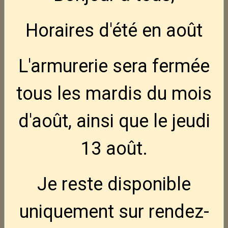
Horaires d'été en août
L'armurerie sera fermée
timney UBK glock gen 5 --
tous les mardis
du mois
red
d'août, ainsi que le jeudi
13 août
.
Kit de construction ultime pour GLOCK Gen 5
Le kit Timney Alpha Competition Ultimate Builder's Kit (UBK) pour
Je reste disponible
GLOCK Gen 5 est la solution idéale pour optimiser votre GLOCK. Il
contient tout le nécessaire pour améliorer votre expérience de tir.
uniquement sur rendez-
Description du produit
Le kit comprend la plateforme de détente Alpha Competition de