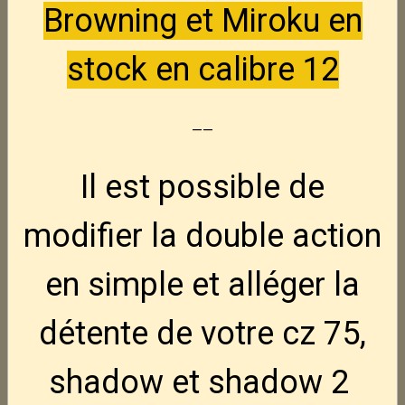
Browning et Miroku en
FN Hiper MRD FDE 9x19
Nouveau
980,00€
TTC
stock en calibre 12
--
FN Hiper FDE 9x19
Nouveau
880,00€
TTC
Il est possible de
Ruger Harrier 16.1" -- 223 rem
modifier la double action
1 075,00€
TTC
en simple et alléger la
détente de votre cz 75,
CZ Tactical Sport 2.
Promo
2 080,00€
1 840,00€
TTC
shadow et shadow 2