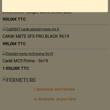
Winchester Ranger Série Limité 22Lr
930,00€
TTC
CANIK METE SFX PRO BLACK 9X19
995,00€
TTC
Canik MC9 Prime - 9x19
1 030,00€
TTC
L'armurerie sera fermée
le dimanche et jour férié