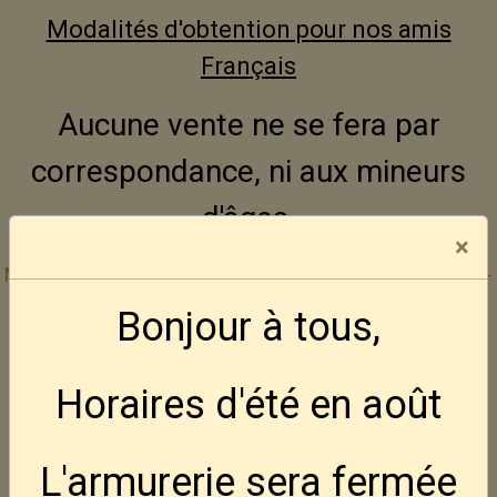
Modalités d'obtention pour nos amis
Français
Aucune vente ne se fera par
correspondance, ni aux mineurs
d'âges.
×
Mode de paiement :
Bancontact -- Visa -- Mastercard
--
Cash
Bonjour à tous,
Inscrivez vous gratuitement à la Défence
Horaires d'été en août
Active des Amateurs d'Armes
---
Site web DAAA
L'armurerie sera fermée