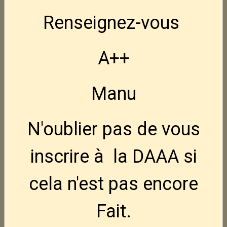
CZ Shadow 2 target 5"
Renseignez-vous
2 095,00€
TTC
A++
CZ Shadow 2 OR.
1 920,00€
TTC
Manu
N'oublier pas de vous
CZ Scorpio EVO 3 Carbine
inscrire à la DAAA si
1 450,00€
TTC
cela n'est pas encore
CZ Scorpio EVO 3 Carbine FS.
Fait.
1 490,00€
TTC