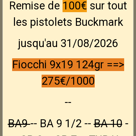
Remise de
100€
sur tout
les pistolets Buckmark
Mire avec fibre
jusqu'au 31/08/2026
En stock : 1
Fiocchi 9x19 124gr ==>
37,80€ TTC
275€/1000
État du produit :
Neuf
Fabricant :
Tanfoglio
--
Partager
Facebook
X
Email
BA9
-- BA 9 1/2 --
BA 10
-