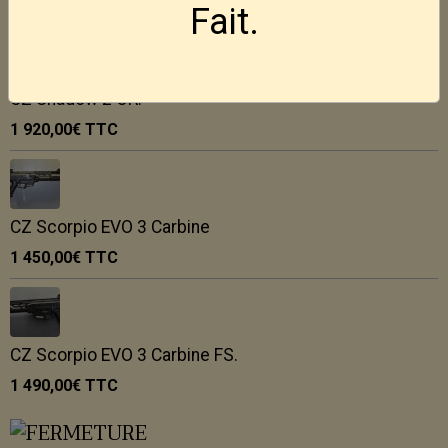
2 095,00€
TTC
Fait.
CZ Shadow 2 OR.
1 920,00€
TTC
CZ Scorpio EVO 3 Carbine
1 450,00€
TTC
CZ Scorpio EVO 3 Carbine FS.
1 490,00€
TTC