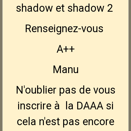
shadow et shadow 2
980,00€
TTC
Renseignez-vous
FN Hiper FDE 9x19
880,00€
TTC
A++
Ruger Harrier 16.1" -- 223 rem
1 075,00€
TTC
Manu
N'oublier pas de vous
CZ Tactical Sport 2.
Promo
2 080,00€
1 840,00€
TTC
inscrire à la DAAA si
cela n'est pas encore
CZ Shadow 2 target 5"