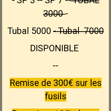
- SP 3 -- SP 7 --
TUBAL
Partager
Facebook
X
Email
3000
-
nouveaux produits
Tubal 5000
- Tubal 7000
S&W 686 -- 6"
Nouveau
DISPONIBLE
695,00€
TTC
--
Star 30M -- 9x19
Nouveau
295,00€
TTC
Remise de 300€ sur les
S&W 2206 -- 22Lr
Nouveau
fusils
395,00€
TTC