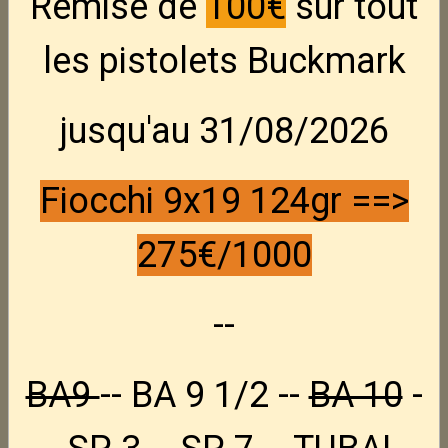
Remise de
100€
sur tout
les pistolets Buckmark
Hornady powder measure
jusqu'au 31/08/2026
Drain
Fiocchi 9x19 124gr ==>
Petit outil qui permet de vider sa doseuse à
poudre
275€/1000
En stock : 1
--
15,00€ TTC
BA9
-- BA 9 1/2 --
BA 10
-
État du produit :
Neuf
Fabricant :
hornady