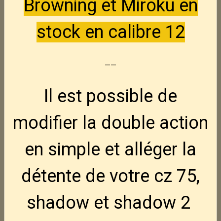
Browning et Miroku en
S&W 46 -- 22Lr
Nouveau
250,00€
TTC
stock en calibre 12
--
unique D3 -- 22Lr
Nouveau
150,00€
TTC
Il est possible de
Luger P08
Nouveau
modifier la double action
845,00€
TTC
en simple et alléger la
CZ Tactical Sport 3
Nouveau
détente de votre cz 75,
3 495,00€
TTC
shadow et shadow 2
FN Hiper MRD BLK 9x19
Nouveau