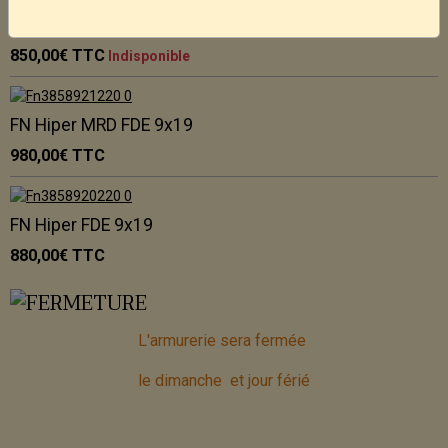
FN Hiper BLK 9x19
850,00€
TTC
Indisponible
FN Hiper MRD FDE 9x19
980,00€
TTC
FN Hiper FDE 9x19
880,00€
TTC
L'armurerie sera fermée
le dimanche et jour férié