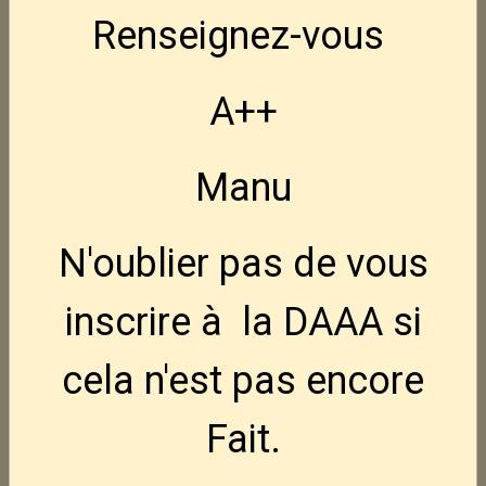
950,00€
TTC
Renseignez-vous
FN Hiper Hausse LPA
Nouveau
A++
110,00€
TTC
Manu
NEDI AK47S crosse pliable 7.62x39
795,00€
TTC
N'oublier pas de vous
NEDI AK47 7.62x39
inscrire à la DAAA si
795,00€
TTC
cela n'est pas encore
Holster Ghost pour FN Hiper
Fait.
50,00€
TTC