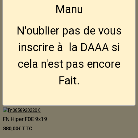
795,00€
TTC
Manu
Holster Ghost pour FN Hiper
N'oublier pas de vous
50,00€
TTC
inscrire à la DAAA si
FN Hiper BLK 9x19
cela n'est pas encore
850,00€
TTC
Indisponible
Fait.
FN Hiper MRD FDE 9x19
980,00€
TTC
FN Hiper FDE 9x19
880,00€
TTC