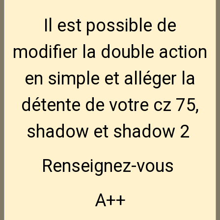
CZ Tactical Sport 3
Nouveau
Il est possible de
3 495,00€
TTC
modifier la double action
FN Hiper MRD BLK 9x19
Nouveau
en simple et alléger la
950,00€
TTC
détente de votre cz 75,
FN Hiper Hausse LPA
Nouveau
shadow et shadow 2
110,00€
TTC
Renseignez-vous
NEDI AK47S crosse pliable 7.62x39
795,00€
TTC
A++
NEDI AK47 7.62x39