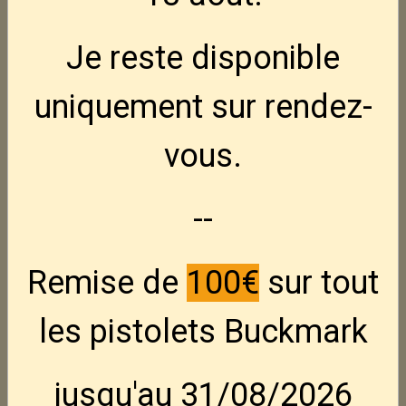
Je reste disponible
uniquement sur rendez-
vous.
--
Vectan BA 10 -- 500 gr
Remise de
100€
sur tout
Bidon de poudre de 500gr de type BA 10
les pistolets Buckmark
Table Vectan
jusqu'au 31/08/2026
En stock : 1