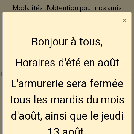
Modalités d'obtention pour nos amis
Français
×
Aucune vente ne se fera par
Bonjour à tous,
correspondance, ni aux mineurs
d'âges.
Horaires d'été en août
Mode de paiement :
Bancontact -- Visa -- Mastercard
--
L'armurerie sera fermée
Cash
tous les mardis
du mois
Inscrivez vous gratuitement à la Défence
d'août, ainsi que le jeudi
Active des Amateurs d'Armes
---
Site web DAAA
13 août
.