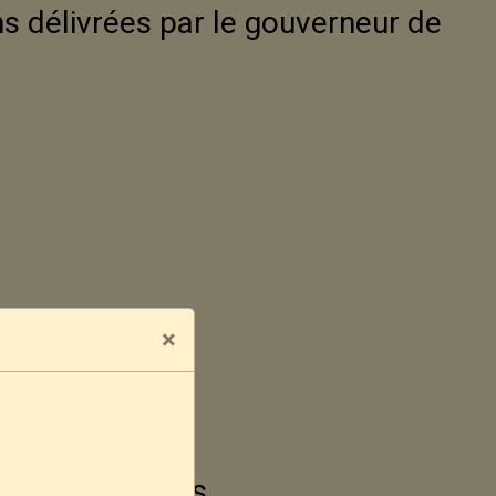
s délivrées par le gouverneur de
×
s
 mineurs d'âges.