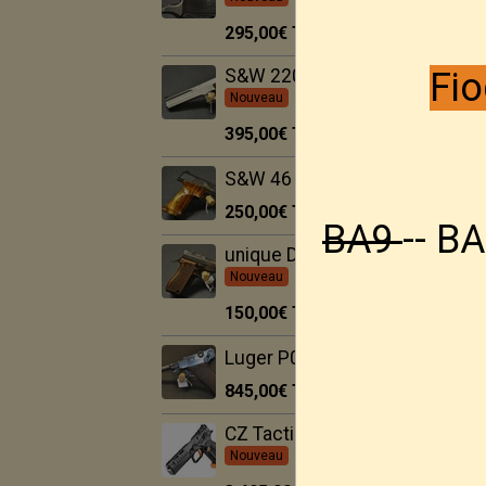
295,00€
TTC
Fio
S&W 2206 -- 22Lr
Nouveau
395,00€
TTC
S&W 46 -- 22Lr
Nouveau
250,00€
TTC
BA9
-- BA
unique D3 -- 22Lr
Nouveau
150,00€
TTC
Luger P08
Nouveau
845,00€
TTC
CZ Tactical Sport 3
Nouveau