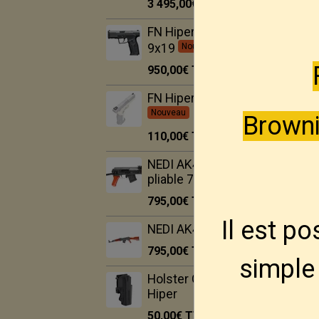
3 495,00€
TTC
FN Hiper MRD BLK
9x19
Nouveau
950,00€
TTC
FN Hiper Hausse LPA
Nouveau
Browni
110,00€
TTC
NEDI AK47S crosse
pliable 7.62x39
795,00€
TTC
Il est p
NEDI AK47 7.62x39
795,00€
TTC
simple 
Holster Ghost pour FN
Hiper
50,00€
TTC