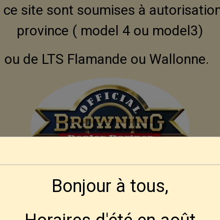
ce site sont soumises à autorisation
province ( model 4 ou model3)
ou de LTS Flamande ou Wallonne.
Bonjour à tous,
Modalités d'obtention pour nos amis Françai
 se fera par correspondance, ni aux