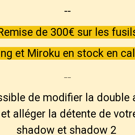
--
Remise de 300€ sur les fusil
ng et Miroku en stock en cal
--
ossible de modifier la double 
et alléger la détente de votr
shadow et shadow 2