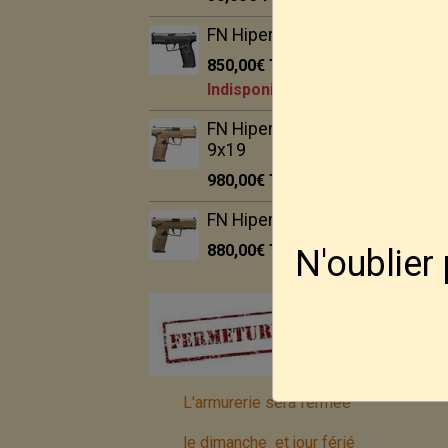
FN Hiper BLK 9x19
850,00€
TTC
Indisponible
FN Hiper MRD FDE
9x19
980,00€
TTC
FN Hiper FDE 9x19
880,00€
TTC
N'oublier
L'armurerie sera fermée
le dimanche et jour férié