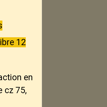
s
ibre 12
action en
e cz 75,