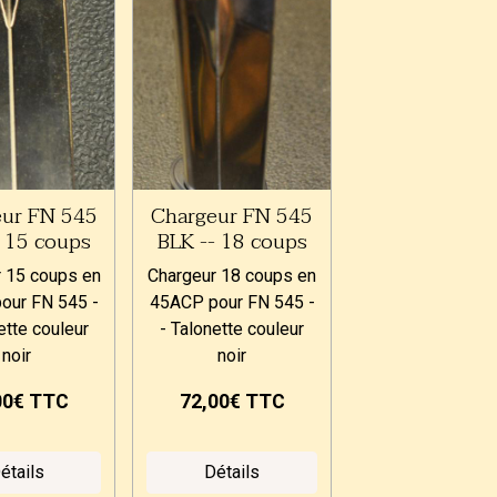
eur FN 545
Chargeur FN 545
- 15 coups
BLK -- 18 coups
 15 coups en
Chargeur 18 coups en
our FN 545 -
45ACP pour FN 545 -
ette couleur
- Talonette couleur
noir
noir
00€
TTC
72,00€
TTC
étails
Détails