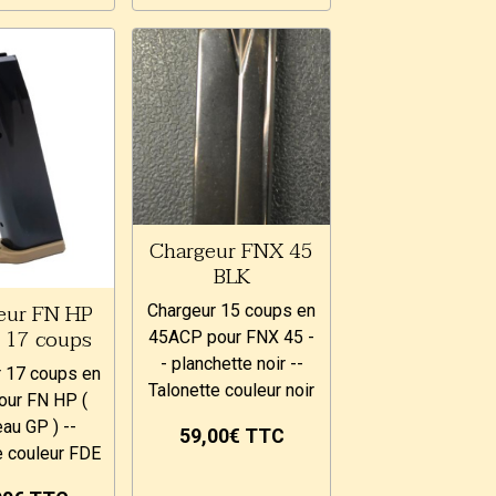
Chargeur FNX 45
BLK
eur FN HP
Chargeur 15 coups en
- 17 coups
45ACP pour FNX 45 -
- planchette noir --
 17 coups en
Talonette couleur noir
our FN HP (
au GP ) --
59,00€
TTC
e couleur FDE