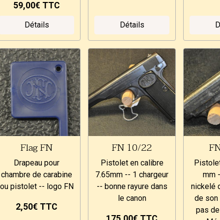
59,00€
TTC
Détails
Détails
D
Flag FN
FN 10/22
FN
Drapeau pour
Pistolet en calibre
Pistole
chambre de carabine
7.65mm -- 1 chargeur
mm -
ou pistolet -- logo FN
-- bonne rayure dans
nickelé 
le canon
de son
2,50€
TTC
pas de
175,00€
TTC