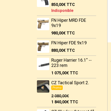
850,00€
TTC
Indisponible
FN Hiper MRD FDE
9x19
980,00€
TTC
FN Hiper FDE 9x19
880,00€
TTC
Ruger Harrier 16.1" --
223 rem
1 075,00€
TTC
CZ Tactical Sport 2.
Promo
2 080,00€
1 840,00€
TTC