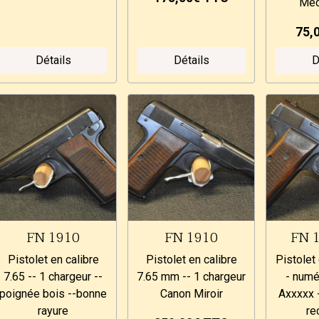
Méc
75,
Détails
Détails
D
FN 1910
FN 1910
FN 
Pistolet en calibre
Pistolet en calibre
Pistolet
7.65 -- 1 chargeur --
7.65 mm -- 1 chargeur
- numé
poignée bois --bonne
Canon Miroir
Axxxxx 
rayure
re