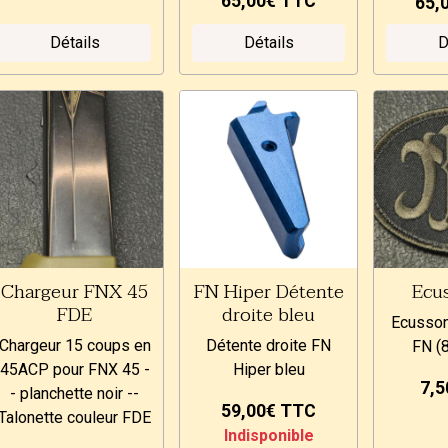
65,00€
TTC
65,
Détails
Détails
D
Chargeur FNX 45
FN Hiper Détente
Ecu
FDE
droite bleu
Ecusson
Chargeur 15 coups en
Détente droite FN
FN (
45ACP pour FNX 45 -
Hiper bleu
7,
- planchette noir --
59,00€
TTC
Talonette couleur FDE
Indisponible