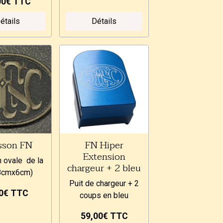
00€
TTC
étails
Détails
sson FN
FN Hiper
Extension
 ovale de la
chargeur + 2 bleu
8cmx6cm)
Puit de chargeur + 2
50€
TTC
coups en bleu
59,00€
TTC