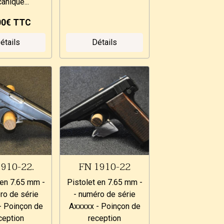
anique...
00€
TTC
étails
Détails
1910-22.
FN 1910-22
 en 7.65 mm -
Pistolet en 7.65 mm -
ro de série
- numéro de série
- Poinçon de
Axxxxx - Poinçon de
ception
reception