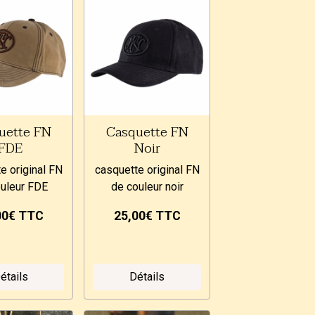
uette FN
Casquette FN
FDE
Noir
e original FN
casquette original FN
uleur FDE
de couleur noir
00€
TTC
25,00€
TTC
étails
Détails