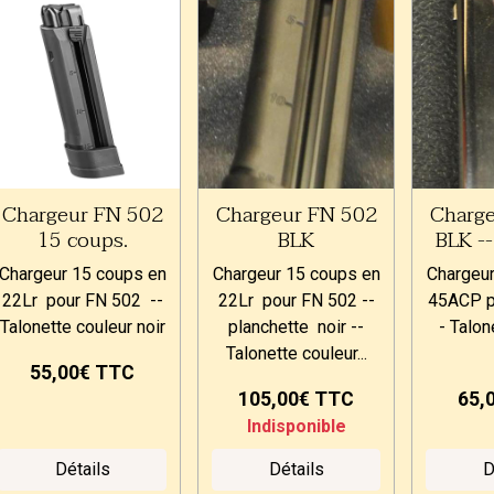
Chargeur FN 502
Chargeur FN 502
Charg
15 coups.
BLK
BLK -
Chargeur 15 coups en
Chargeur 15 coups en
Chargeur
22Lr pour FN 502 --
22Lr pour FN 502 --
45ACP p
Talonette couleur noir
planchette noir --
- Talon
Talonette couleur...
55,00€
TTC
105,00€
TTC
65,
Indisponible
Détails
Détails
D