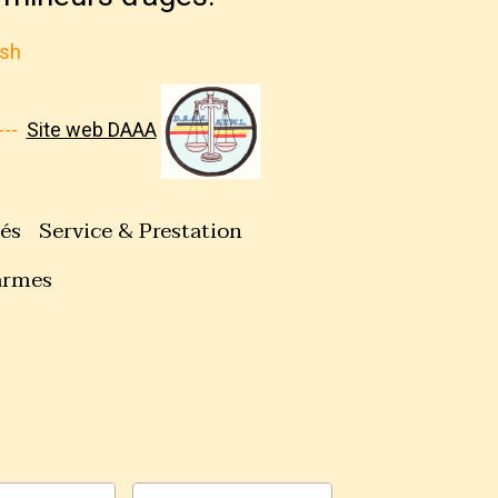
ash
---
Site web DAAA
tés
Service & Prestation
armes