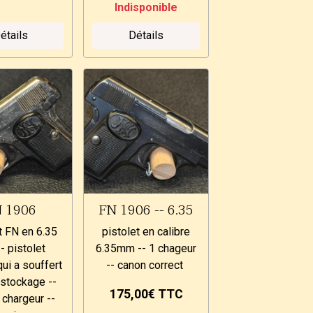
Indisponible
étails
Détails
 1906
FN 1906 -- 6.35
t FN en 6.35
pistolet en calibre
- pistolet
6.35mm -- 1 chageur
qui a souffert
-- canon correct
 stockage --
175,00€
TTC
 chargeur --